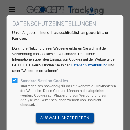
DATENSCHUTZEINSTELLUNGEN
Ihr Warenkorb ist leer.
ausschließlich
gewerbliche
Unser Angebot richtet sich
an
Kunden.
Durch die Nutzung dieser Webseite erklären Sie sich mit der
Verwendung von Cookies einverstanden. Detaillierte
Informationen über den Einsatz von Cookies auf der Webseite der
GEOCEPT GmbH
Datenschutzerklärung
finden Sie in der
und
unter "Weitere Informationen".
Standard Session Cookies
sind technisch notwendig für das einwandfreie Funktionieren
der Webseite. Diese Cookies können nicht abgelehnt
werden. Cookies zur Platzierung von Werbung und zur
Analyse von Seitenbesuchen werden von uns nicht
eingesetzt.
Das Angebot richtet sich
ausschließlich
an
Firmen
,
Gewerbetreibende
,
Vereine
und an
Behörden
. Für Privatpersonen stehen unsere