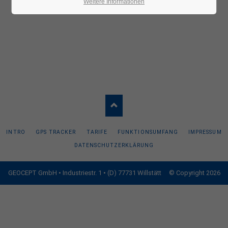
Weitere Informationen
INTRO
GPS TRACKER
TARIFE
FUNKTIONSUMFANG
IMPRESSUM
DATENSCHUTZERKLÄRUNG
GEOCEPT GmbH • Industriestr. 1 • (D) 77731 Willstätt © Copyright 2026